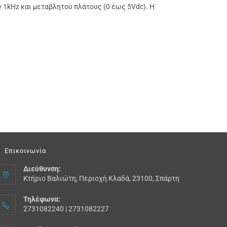
1kHz και μεταβλητού πλάτους (0 έως 5Vdc). Η
Επικοινωνία
Διεύθυνση:
Κτήριο Βαλιώτη, Περιοχή Κλαδά, 23100, Σπάρτη
Τηλέφωνα:
2731082240 | 2731082227